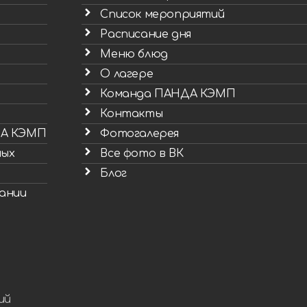
Список мероприятий
Расписание дня
Меню блюд
О лагере
Команда ПАНДА КЭМП
Контакты
ДА КЭМП
Фотогалерея
ных
Все фото в ВК
Блог
ании
ий