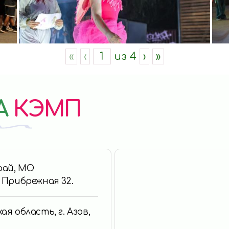
«
‹
из
4
›
»
А
КЭМП
край, МО
. Прибрежная 32.
ая область, г. Азов,