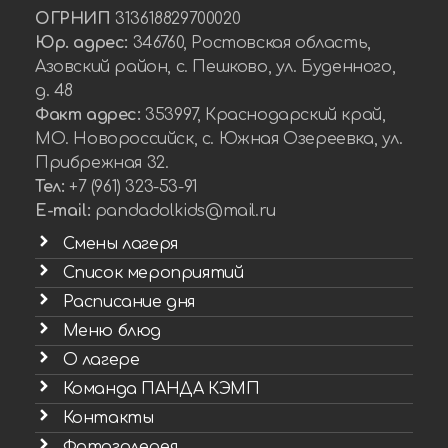
ОГРНИП
313618829700020
Юр. адрес:
346760, Ростовская область,
Азовский район, с. Пешково, ул. Буденного,
д. 48
Факт адрес:
353997, Краснодарский край,
МО. Новороссийск, с. Южная Озереевка, ул.
Прибрежная 32.
Тел:
+7 (961) 323-53-91
E-mail:
pandadolkids@mail.ru
Смены лагеря
Список мероприятий
Расписание дня
Меню блюд
О лагере
Команда ПАНДА КЭМП
Контакты
Фотогалерея