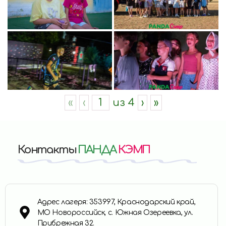
«
‹
из
4
›
»
Контакты
ПАНДА
КЭМП
Адрес лагеря: 353997, Краснодарский край,
МО Новороссийск, с. Южная Озереевка, ул.
Прибрежная 32.