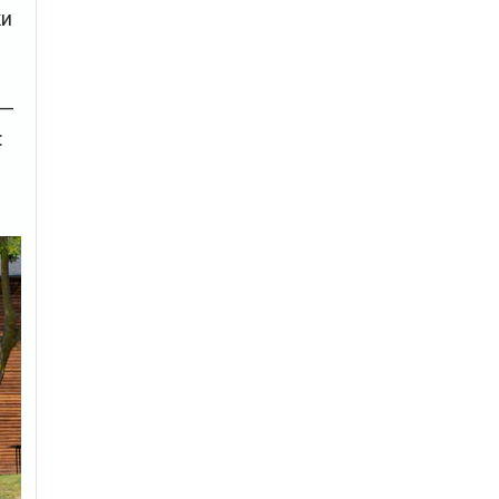
ки
 —
: