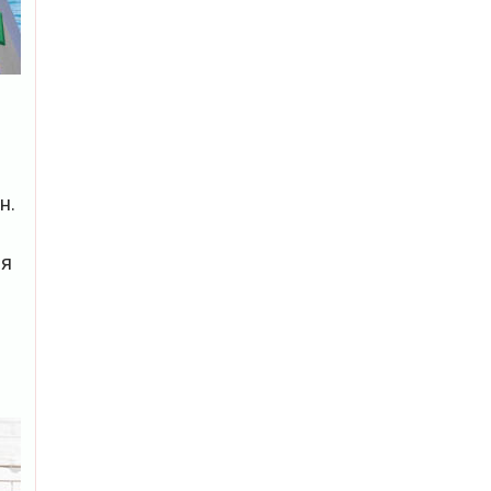
н.
ия