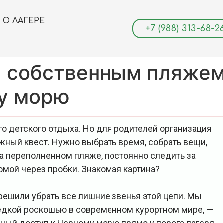
О ЛАГЕРЕ
+7 (988) 313-68-2
с собственным пляжем
му морю
ого детского отдыха. Но для родителей организация
жный квест. Нужно выбрать время, собрать вещи,
на переполненном пляже, постоянно следить за
омой через пробки. Знакомая картина?
ешили убрать все лишние звенья этой цепи. Мы
редкой роскошью в современном курортном мире, —
ный доступ к Черному морю прямо у порога лагеря