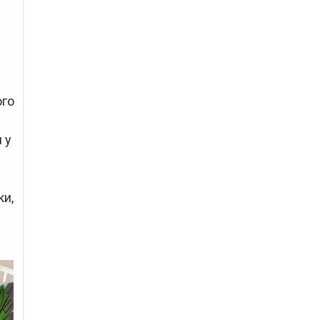
ого
 у
ки,