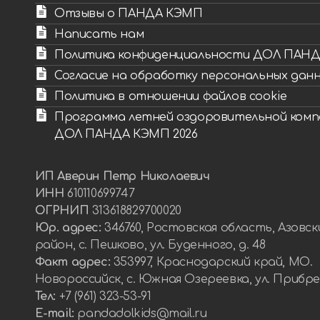
Отзывы о ПАНДА КЭМП
Написать нам
Политика конфиденциальности ДОЛ ПАН
Согласие на обработку персональных дан
Политика в отношении файлов cookie
Программа летней оздоровительной комп
ДОЛ ПАНДА КЭМП 2026
ИП Аверин Петр Николаевич
ИНН
610110699747
ОГРНИП
313618829700020
Юр. адрес:
346760, Ростовская область, Азовск
район, с. Пешково, ул. Буденного, д. 48
Факт адрес:
353997, Краснодарский край, МО.
Новороссийск, с. Южная Озереевка, ул. Прибре
Тел:
+7 (961) 323-53-91
E-mail:
pandadolkids@mail.ru