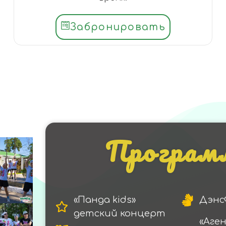
Забронировать
Программ
«Панда kids»
Дэнс
детский концерт
«Аге