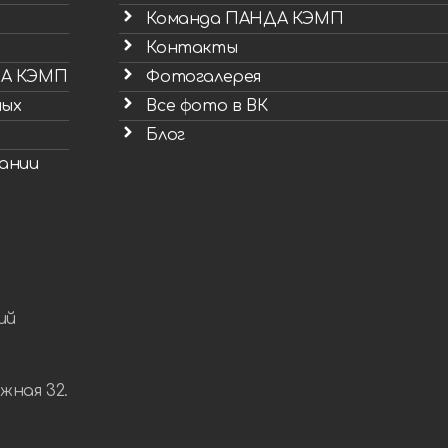
Команда ПАНДА КЭМП
Контакты
ДА КЭМП
Фотогалерея
ных
Все фото в ВК
Блог
ании
ий
жная 32.