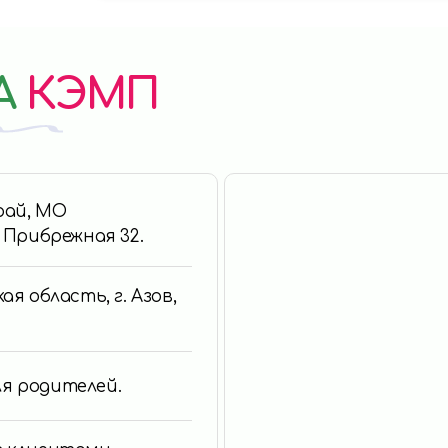
А
КЭМП
край, МО
. Прибрежная 32.
ая область, г. Азов,
для родителей.