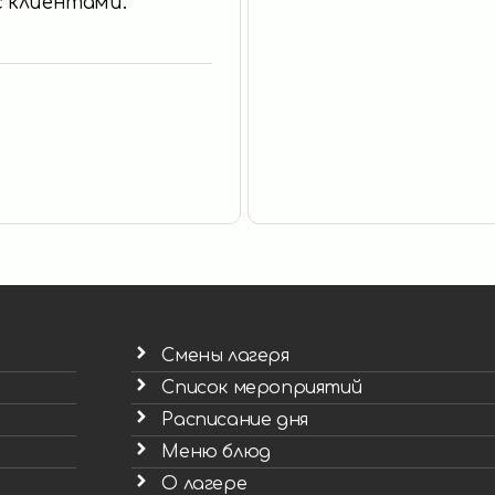
 с клиентами.
Смены лагеря
Список мероприятий
Расписание дня
Меню блюд
О лагере