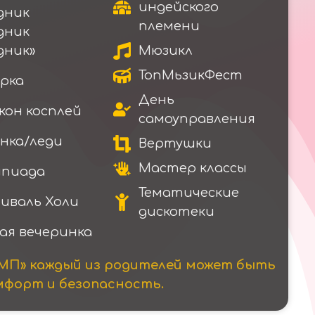
индейского
дник
племени
дник
дник»
Мюзикл
ТопМьзикФест
рка
День
кон косплей
самоуправления
нка/леди
Вертушки
Мастер классы
пиада
Тематические
иваль Холи
дискотеки
ая вечеринка
МП» каждый из родителей может быть
омфорт и безопасность.