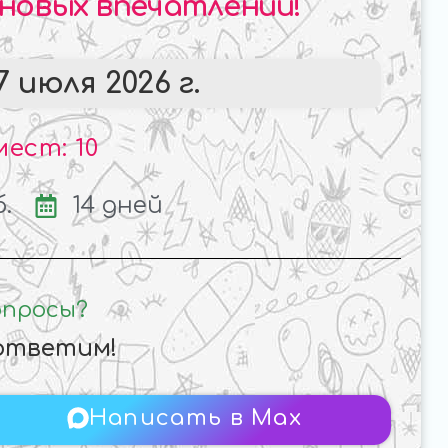
 новых впечатлений!
 июля 2026 г.
ест: 10
б.
14 дней
опросы?
ответим!
Написать в Max