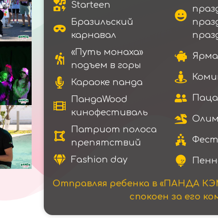
Starteen
праз
Бразильский
праз
карнавал
праз
«Путь монаха»
Ярма
подъем в горы
Коми
Караоке панда
Паца
ПандаWood
кинофестиваль
Олим
Патриот полоса
Фест
препятствий
Fashion day
Пенн
Отправляя ребенка в «ПАНДА КЭ
спокоен за его к