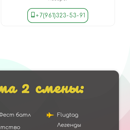
+7(961)323-53-91
а 2 смены:
Фест батл
Flugtag
Легенды
нтство