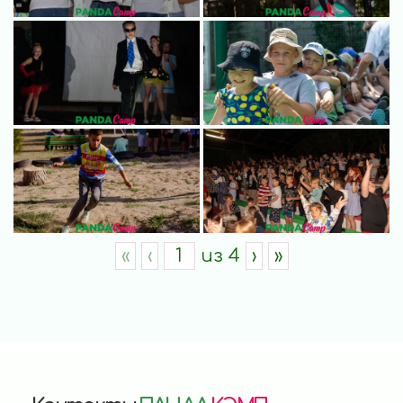
«
‹
из
4
›
»