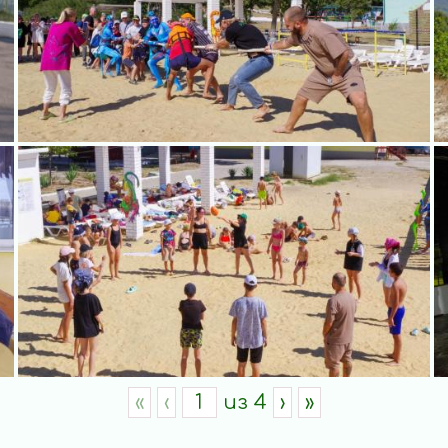
«
‹
из
4
›
»