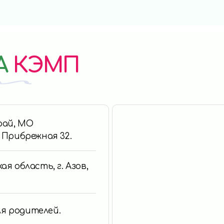
А
КЭМП
край, МО
. Прибрежная 32.
ая область, г. Азов,
для родителей.